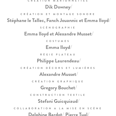
CRÉATION MARIONNETTES
/
Dik Downey
CRÉATION ET MONTAGE SONORE
/
Stéphane le Tallec, Fanch Jouannic et Emma lloyd
SCÉNOGRAPHIE
/
Emma lloyd et Alexandre Musset
COSTUMES
/
Emma lloyd
RÉGIE PLATEAU
/
Philippe Laurendeau
CRÉATION DÉCORS ET LUMIÈRES
/
Alexandre Musset
CRÉATION GRAPHIQUE
/
Gregory Bouchet
CONSTRUCTION TEXTILE
/
Stefani Guicquiaud
COLLABORATION A LA MISE EN SCÈNE
/
/
Delphine Bardot
Pierre Tual