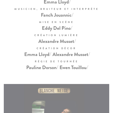
/
Emma Lloyd
MUSICIEN, BRUITEUR ET INTERPRÈTE
/
Fanch Jouannic
MISE EN SCÈNE
/
Eddy Del Pino
CRÉATION LUMIÈRE
/
Alexandre Musset
CRÉATION DÉCOR
/
/
Emma Lloyd
Alexandre Musset
RÉGIE DE TOURNÉE
/
/
Pauline Dorson
Ewen Touillou