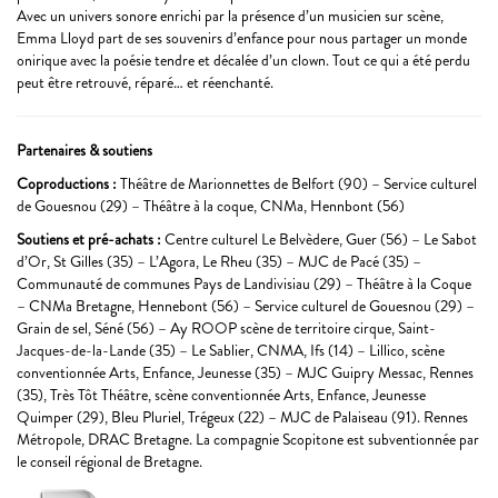
Avec un univers sonore enrichi par la présence d’un musicien sur scène,
Emma Lloyd part de ses souvenirs d’enfance pour nous partager un monde
onirique avec la poésie tendre et décalée d’un clown. Tout ce qui a été perdu
peut être retrouvé, réparé… et réenchanté.
Partenaires & soutiens
Coproductions :
Théâtre de Marionnettes de Belfort (90) – Service culturel
de Gouesnou (29) – Théâtre à la coque, CNMa, Hennbont (56)
Soutiens et pré-achats :
Centre culturel Le Belvèdere, Guer (56) – Le Sabot
d’Or, St Gilles (35) – L’Agora, Le Rheu (35) – MJC de Pacé (35) –
Communauté de communes Pays de Landivisiau (29) – Théâtre à la Coque
– CNMa Bretagne, Hennebont (56) – Service culturel de Gouesnou (29) –
Grain de sel, Séné (56) – Ay ROOP scène de territoire cirque, Saint-
Jacques-de-la-Lande (35) – Le Sablier, CNMA, Ifs (14) – Lillico, scène
conventionnée Arts, Enfance, Jeunesse (35) – MJC Guipry Messac, Rennes
(35), Très Tôt Théâtre, scène conventionnée Arts, Enfance, Jeunesse
Quimper (29), Bleu Pluriel, Trégeux (22) – MJC de Palaiseau (91). Rennes
Métropole, DRAC Bretagne. La compagnie Scopitone est subventionnée par
le conseil régional de Bretagne.