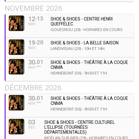
NOVEMBRE 2026
13
12
SHOE & SHOES - CENTRE HENRI
QUEFFÉLEC
NOV
GOUESNOU (29) - HORAIRES EN COURS
20
19
SHOE & SHOES - LA BELLE SAISON
LANDIVISIAU (29) - 10H ET 14H
NOV
01
30
SHOE & SHOES - THÉÂTRE À LA COQUE
DEC
CNMA
NOV
HENNEBONT (56) - 9H30 ET 11H
DÉCEMBRE 2026
01
30
SHOE & SHOES - THÉÂTRE À LA COQUE
DEC
CNMA
NOV
HENNEBONT (56) - 9H30 ET 11H
03
SHOE & SHOES - CENTRE CULTUREL
L'ELLIPSE (TOURNÉES
DEC
DÉPARTEMENTALES)
MOËLAN-SUR-MER (29) - HORAIRES EN COURS